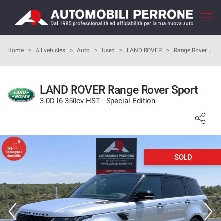
Your
consent
preferences
HOME
Home
>
All vehicles
>
Auto
>
Used
>
LAND ROVER
>
Range Rover Sport
The
following
panel
COMPANY
allows
LAND ROVER Range Rover Sport
you
3.0D l6 350cv HST - Special Edition
HOW TO BUY
to
express
your
OUR SERVICES
consent
preferences
to
SOLD
FEEDBACKS
the
tracking
technologies
VEHICLES LIST
we
adopt
SELL YOUR CAR
to