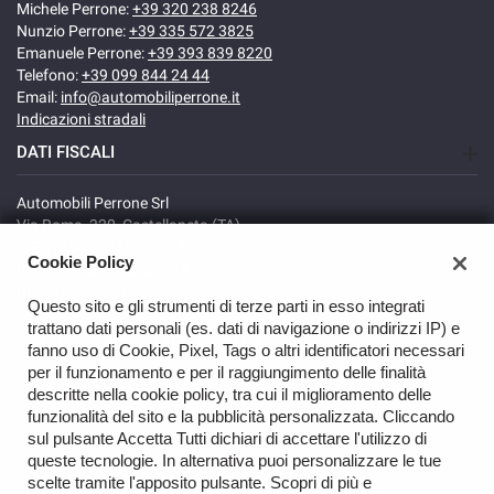
Michele Perrone:
+39 320 238 8246
Nunzio Perrone:
+39 335 572 3825
Emanuele Perrone:
+39 393 839 8220
Telefono:
+39 099 844 24 44
Email:
info@automobiliperrone.it
Indicazioni stradali
DATI FISCALI
Automobili Perrone Srl
Via Roma, 320, Castellaneta (TA)
C.F/P.IVA: 02735640738
Cookie Policy
Registro delle imprese: TA
REA: TA-166278
Questo sito e gli strumenti di terze parti in esso integrati
trattano dati personali (es. dati di navigazione o indirizzi IP) e
fanno uso di Cookie, Pixel, Tags o altri identificatori necessari
per il funzionamento e per il raggiungimento delle finalità
descritte nella cookie policy, tra cui il miglioramento delle
funzionalità del sito e la pubblicità personalizzata. Cliccando
sul pulsante Accetta Tutti dichiari di accettare l'utilizzo di
GO UP
queste tecnologie. In alternativa puoi personalizzare le tue
scelte tramite l'apposito pulsante. Scopri di più e
Copyright © 2026 Automobili Perrone Srl - VAT 02735640738 -