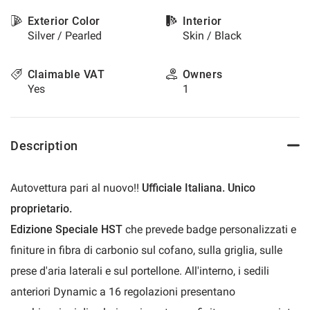
please
Exterior Color
Interior
refer
Silver / Pearled
Skin / Black
to
the
cookie
Claimable VAT
Owners
policy.
Yes
1
You
can
review
and
Description
change
your
choices
Autovettura pari al nuovo!!
Ufficiale Italiana. Unico
at
any
proprietario.
time.
Edizione Speciale HST
che prevede badge personalizzati e
finiture in fibra di carbonio sul cofano, sulla griglia, sulle
t
prese d'aria laterali e sul portellone. All'interno, i sedili
anteriori Dynamic a 16 regolazioni presentano