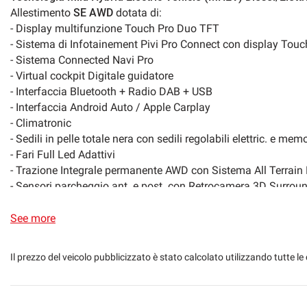
Allestimento
SE AWD
dotata di:
Limitatore di velocità
Luce d'ambiente
- Display multifunzione Touch Pro Duo TFT
- Sistema di Infotainement Pivi Pro Connect con display Tou
Tire pressure monitoring
MP3
- Sistema Connected Navi Pro
- Virtual cockpit Digitale guidatore
Tailgate electric rear
Electrically adjust
- Interfaccia Bluetooth + Radio DAB + USB
- Interfaccia Android Auto / Apple Carplay
Schermo multifunzione interamente digitale
Split rear seat
- Climatronic
- Sedili in pelle totale nera con sedili regolabili elettric. e mem
Front parking sensors
Rear parking sens
- Fari Full Led Adattivi
- Trazione Integrale permanente AWD con Sistema All Terrain 
- Sensori parcheggio ant. e post. con Retrocamera 3D Surrou
Navigation system
Sistema di parche
- Specchio retrovisore digitale con retrocamera Smart rear vie
- Volante multifunzione in pelle con Paddles
See more
Start / Stop Automatic
Streaming musical
- Cruise Control
- Tetto bicolore nero santorini
Camera for valet parking
Touch screen
Il prezzo del veicolo pubblicizzato è stato calcolato utilizzando tutte
- Vetri privacy
- Portellone automatico
USB
Darkened window
- Cerchi in lega da 20" nero lucido