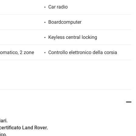
Car radio
Boardcomputer
Keyless central locking
tomatico, 2 zone
Controllo elettronico della corsia
Full Service History
Fari full-LED
Assisted emergency braking
Immobilizer
ari.
certificato Land Rover.
Levers at the wheel
ico.