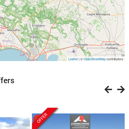
Leaflet
| ©
OpenStreetMap
contributors
ffers
OFFER