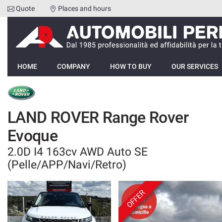
Quote
Places and hours
Your
consent
preferences
HOME
The
following
HOME
COMPANY
HOW TO BUY
OUR SERVICES
panel
COMPANY
allows
you
HOW TO BUY
to
LAND ROVER Range Rover
express
your
Evoque
OUR SERVICES
consent
preferences
2.0D I4 163cv AWD Auto SE
to
FEEDBACKS
(Pelle/APP/Navi/Retro)
the
tracking
technologies
VEHICLES LIST
OFFER
we
adopt
SELL YOUR CAR
to