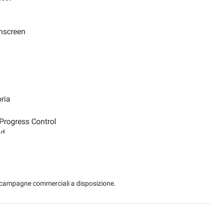
LED daytime running lights
chscreen
Park Distance Control
able seats
Riconoscimento dei segnali stradali
Ventilated seats
oria
ors
Power steering
Progress Control
nd
ggio automatico
Side mirrors electrical
w mirror
e integrato
Lumbar support
Four-wheel drive
 le campagne commerciali a disposizione.
s
Speakerphone