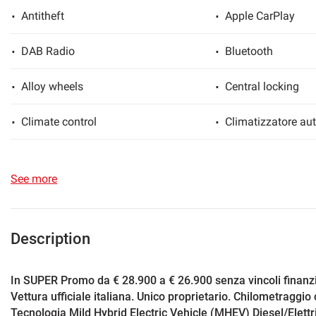
Antitheft
Apple CarPlay
lways
Needed cookies
abled
DAB Radio
Bluetooth
Preferences cookies
Alloy wheels
Central locking
User experience improvement cookies
Climate control
Climatizzatore au
Traction control
Voice Control
Analytical cookies
See more
Cruise Control
ESP
Marketing cookies
LED Headlights
Particulate filter
Description
Freno di stazionamento elettrico
Hotspot Wi-Fi
In SUPER Promo da € 28.900 a € 26.900 senza vincoli finanzi
Vettura ufficiale italiana. Unico proprietario. Chilometraggio 
Leather interior
Isofix
Tecnologia Mild Hybrid Electric Vehicle (MHEV) Diesel/Elettr