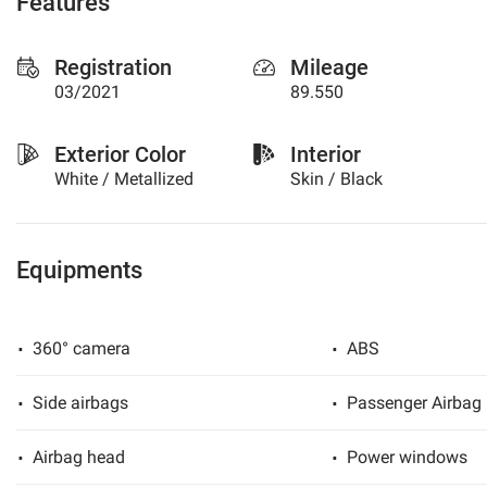
Features
please
refer
Registration
Mileage
to
the
03/2021
89.550
cookie
policy.
Exterior Color
Interior
You
can
White / Metallized
Skin / Black
review
and
change
your
Equipments
choices
at
any
time.
360° camera
ABS
Side airbags
Passenger Airbag
t
Airbag head
Power windows