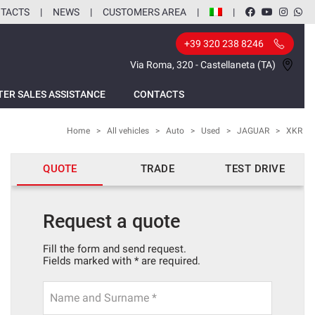
TACTS
NEWS
CUSTOMERS AREA
+39 320 238 8246
Via Roma, 320 - Castellaneta (TA)
TER SALES ASSISTANCE
CONTACTS
Home
>
All vehicles
>
Auto
>
Used
>
JAGUAR
>
XKR
QUOTE
TRADE
TEST DRIVE
Request a quote
Fill the form and send request.
Fields marked with * are required.
Name and Surname *