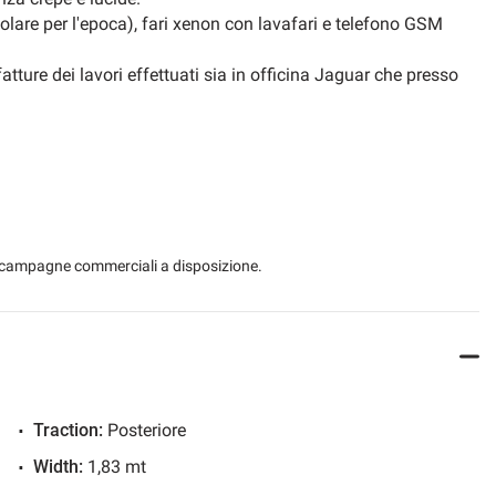
colare per l'epoca), fari xenon con lavafari e telefono GSM
ture dei lavori effettuati sia in officina Jaguar che presso
ro interesse.
ato in tempo reale: WWW.AUTOMOBILIPERRONE.IT
curate e foto più dettagliate.
 le campagne commerciali a disposizione.
ffriamo ai nostri clienti!!
atiche automobilistiche;
volato per venire incontro alle vostre esigenze;
 vettura;
Traction:
Posteriore
ad ottenere l'agevolazione dell'IVA al 4% a portatori di
Width:
1,83 mt