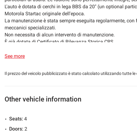
L'auto è dotata di cerchi in lega BBS da 20" (un optional parti
Motorola Startac originale dell'epoca.
La manutenzione è stata sempre eseguita regolarmente, con fat
meccanici specializzati.
Non necessita di alcun intervento di manutenzione.
È già dotata di Certificato di Rilevanza Storica CRS.
Si accettano permute con auto o moto, anche d'epoca, di nost
See more
Vi invitiamo anche a visionare il nostro sito web aggiorn
Troverete il nostro PARCO AUTO al completo con descrizioni ac
Il prezzo del veicolo pubblicizzato è stato calcolato utilizzando tutte
Inoltre potrete scoprire i notevoli servizi che quotidianamente o
Tra cui:
- Disbrigo immediato, grazie alla nostra agenzia, di tutte le pr
- Pagamento personalizzato tramite finanziamento a tasso age
Other vehicle information
- Controlli di verifica conformità e tagliando preconsegna della
- Assistenza postvendita con garanzia 12 mesi
Seats:
4
- Consulenza fiscale per soggetti IVA e disbrigo pratiche volte 
handicap (Legge 104/92 e succ. mod. ed integrazioni);
Doors:
2
- Consulenza assicurativa;