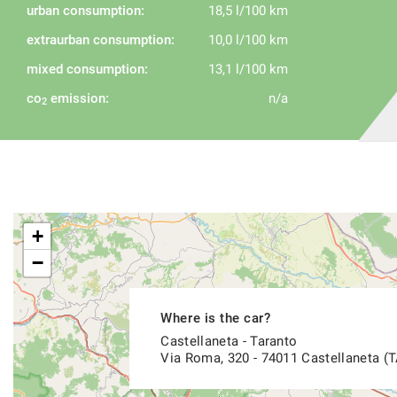
urban consumption:
18,5 l/100 km
- Wir sprechen Deutsch
- Nous parlons français
extraurban consumption:
10,0 l/100 km
- Hablamos español
mixed consumption:
13,1 l/100 km
co
emission:
n/a
2
+
−
Where is the car?
Castellaneta - Taranto
Via Roma, 320 - 74011 Castellaneta (T