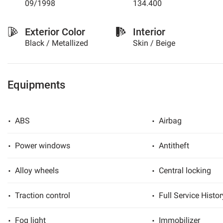
09/1998
134.400
please
refer
to
Exterior Color
Interior
the
Black / Metallized
Skin / Beige
cookie
policy.
You
can
Equipments
review
and
change
your
ABS
Airbag
choices
at
Power windows
Antitheft
any
time.
Alloy wheels
Central locking
t
Traction control
Full Service Histor
Fog light
Immobilizer