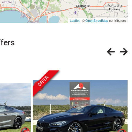
Leaflet
| ©
OpenStreetMap
contributors
ffers
OFFER