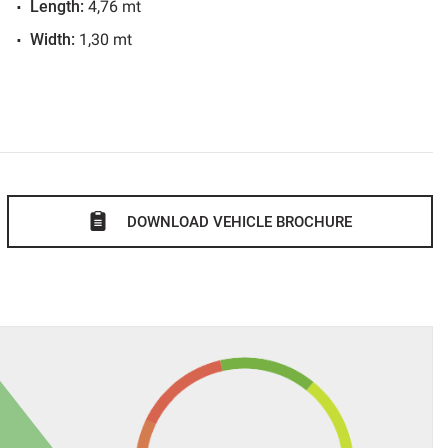
Length:
4,76 mt
Width:
1,30 mt
IFICATO E GARANTITO.
teri accurati;
o in un'ora;
giornata e, ove richiesto, anche a domicilio provvedendo
e con documenti già intestati all'acquirente!!
iaria o Aeroporto più vicino.
DOWNLOAD VEHICLE BROCHURE
farlo ispezionare da un meccanico specialista o di vostra
A NUOVA AUTO!!
izione per fornirvi ulteriori informazioni e chiarimenti, e per