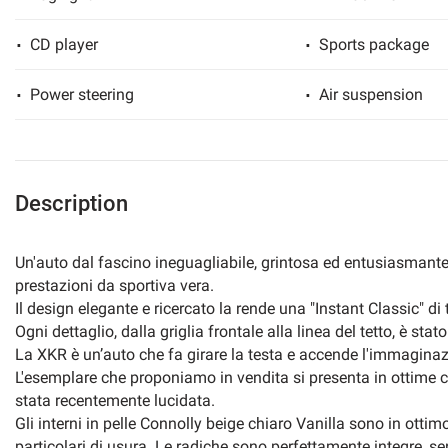
lways
Needed cookies
CD player
Sports package
abled
Power steering
Air suspension
Preferences cookies
User experience improvement cookies
Description
Analytical cookies
Un'auto dal fascino ineguagliabile, grintosa ed entusiasmant
Marketing cookies
prestazioni da sportiva vera.
Il design elegante e ricercato la rende una "Instant Classic" di t
Ogni dettaglio, dalla griglia frontale alla linea del tetto, è st
La XKR è un’auto che fa girare la testa e accende l'immaginaz
L'esemplare che proponiamo in vendita si presenta in ottime c
stata recentemente lucidata.
Gli interni in pelle Connolly beige chiaro Vanilla sono in ottim
particolari di usura. Le radiche sono perfettamente integre, se