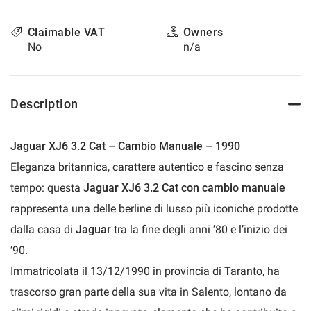
please
refer
Claimable VAT
Owners
to
No
n/a
the
cookie
policy.
You
Description
can
review
and
Jaguar XJ6 3.2 Cat – Cambio Manuale – 1990
change
your
Eleganza britannica, carattere autentico e fascino senza
choices
tempo: questa
Jaguar XJ6 3.2 Cat con cambio manuale
at
any
rappresenta una delle berline di lusso più iconiche prodotte
time.
dalla casa di
Jaguar
tra la fine degli anni ’80 e l’inizio dei
’90.
t
Immatricolata il 13/12/1990 in provincia di Taranto, ha
trascorso gran parte della sua vita in Salento, lontano da