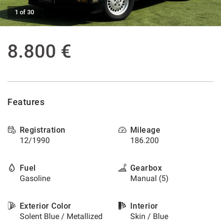
offer
1 of 30
the
AFTER SALES ASSISTANCE
functionalities
and
carry
8.800 €
CONTACTS
out
the
activities
NEWS
described
below.
CUSTOMERS AREA
Features
To
obtain
further
Registration
Mileage
information
12/1990
186.200
on
the
usefulness
Fuel
Gearbox
and
Gasoline
Manual (5)
functioning
of
these
Exterior Color
Interior
tracking
Solent Blue / Metallized
Skin / Blue
tools,