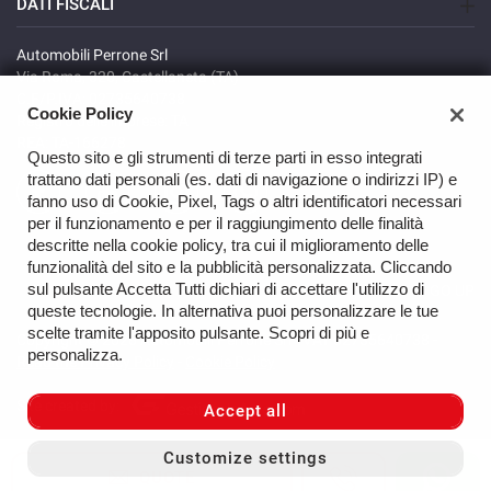
DATI FISCALI
Automobili Perrone Srl
Via Roma, 320, Castellaneta (TA)
C.F/P.IVA: 02735640738
Cookie Policy
Registro delle imprese: TA
REA: TA-166278
Questo sito e gli strumenti di terze parti in esso integrati
trattano dati personali (es. dati di navigazione o indirizzi IP) e
fanno uso di Cookie, Pixel, Tags o altri identificatori necessari
per il funzionamento e per il raggiungimento delle finalità
descritte nella cookie policy, tra cui il miglioramento delle
funzionalità del sito e la pubblicità personalizzata. Cliccando
sul pulsante Accetta Tutti dichiari di accettare l'utilizzo di
GO UP
queste tecnologie. In alternativa puoi personalizzare le tue
scelte tramite l'apposito pulsante. Scopri di più e
Copyright © 2026 Automobili Perrone Srl - VAT 02735640738 -
personalizza.
Read the Privacy Policy
-
Cookie Policy
Site created by:
Accept all
Customize settings
QUOTE