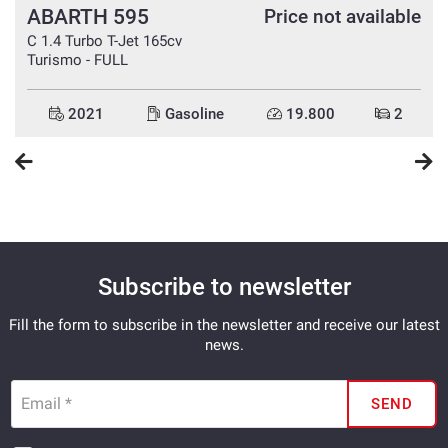
- Hablamos español
ABARTH 595
e
Price not available
C 1.4 Turbo T-Jet 165cv
Turismo - FULL
2021
Gasoline
19.800
2
Subscribe to newsletter
Fill the form to subscribe in the newsletter and receive our latest
news.
Email *
SEND