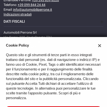
Emanuele Perrone:
+39 393 839 8220
Telefono:
+39 099 844 24 44
Email:
info@automobiliperrone.it
Indicazioni stradali
DATI FISCALI
Automobili Perrone Srl
Via Roma, 320, Castellaneta (TA)
C.F/P.IVA: 02735640738
Cookie Policy
Registro delle imprese: TA
REA: TA-166278
Questo sito e gli strumenti di terze parti in esso integrati
trattano dati personali (es. dati di navigazione o indirizzi IP) e
fanno uso di Cookie, Pixel, Tags o altri identificatori necessari
per il funzionamento e per il raggiungimento delle finalità
descritte nella cookie policy, tra cui il miglioramento delle
funzionalità del sito e la pubblicità personalizzata. Cliccando
sul pulsante Accetta Tutti dichiari di accettare l'utilizzo di
GO UP
queste tecnologie. In alternativa puoi personalizzare le tue
scelte tramite l'apposito pulsante. Scopri di più e
Copyright © 2026 Automobili Perrone Srl - VAT 02735640738 -
personalizza.
Read the Privacy Policy
-
Cookie Policy