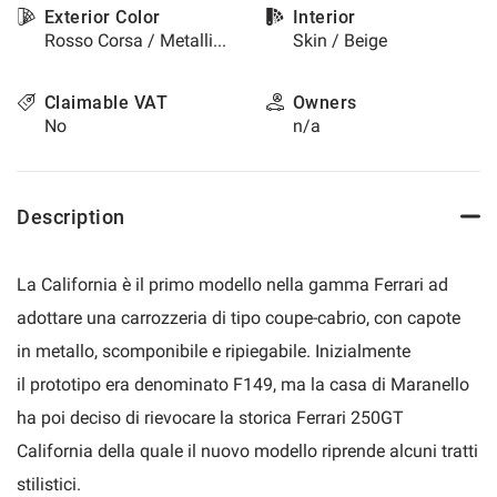
Exterior Color
Interior
please
Rosso Corsa / Metallized
Skin / Beige
refer
to
the
Claimable VAT
Owners
cookie
No
n/a
policy.
You
can
review
Description
and
change
your
La California è il primo modello nella gamma Ferrari ad
choices
at
adottare una carrozzeria di tipo coupe-cabrio, con capote
any
in metallo, scomponibile e ripiegabile. Inizialmente
time.
il prototipo era denominato F149, ma la casa di Maranello
ha poi deciso di rievocare la storica Ferrari 250GT
t
California della quale il nuovo modello riprende alcuni tratti
stilistici.