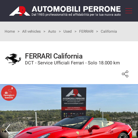
Your
consent
preferences
HOME
Home
>
All vehicles
>
Auto
>
Used
>
FERRARI
>
California
The
following
panel
COMPANY
allows
FERRARI California
you
DCT - Service Ufficiali Ferrari - Solo 18.000 km
HOW TO BUY
to
express
your
OUR SERVICES
consent
preferences
to
FEEDBACKS
the
tracking
technologies
VEHICLES LIST
we
adopt
SELL YOUR CAR
to