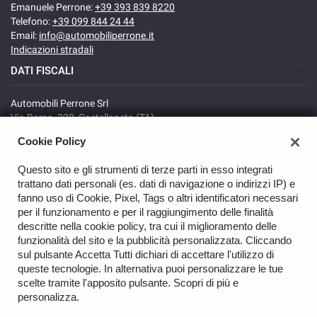
Emanuele Perrone:
+39 393 839 8220
Telefono:
+39 099 844 24 44
Email:
info@automobiliperrone.it
Indicazioni stradali
DATI FISCALI
Automobili Perrone Srl
Via Roma, 320, Castellaneta (TA)
C.F/P.IVA: 02735640738
Cookie Policy
Registro delle imprese: TA
REA: TA-166278
Questo sito e gli strumenti di terze parti in esso integrati
trattano dati personali (es. dati di navigazione o indirizzi IP) e
fanno uso di Cookie, Pixel, Tags o altri identificatori necessari
per il funzionamento e per il raggiungimento delle finalità
descritte nella cookie policy, tra cui il miglioramento delle
funzionalità del sito e la pubblicità personalizzata. Cliccando
sul pulsante Accetta Tutti dichiari di accettare l'utilizzo di
GO UP
queste tecnologie. In alternativa puoi personalizzare le tue
scelte tramite l'apposito pulsante. Scopri di più e
Copyright © 2026 Automobili Perrone Srl - VAT 02735640738 -
personalizza.
Read the Privacy Policy
-
Cookie Policy