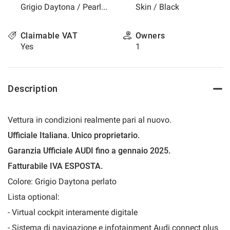
Grigio Daytona / Pearled
Skin / Black
please
refer
to
Claimable VAT
Owners
the
Yes
1
cookie
policy.
You
can
Description
review
and
change
Vettura in condizioni realmente pari al nuovo.
your
choices
Ufficiale Italiana. Unico proprietario.
at
Garanzia Ufficiale AUDI fino a gennaio 2025.
any
time.
Fatturabile IVA ESPOSTA.
Colore: Grigio Daytona perlato
Lista optional:
t
- Virtual cockpit interamente digitale
- Sistema di navigazione e infotainment Audi connect plus