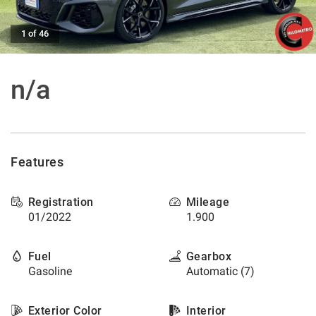
offer
the
AFTER SALES ASSISTANCE
functionalities
1 of 46
and
carry
CONTACTS
out
n/a
the
activities
NEWS
described
below.
CUSTOMERS AREA
To
obtain
Features
further
information
Registration
Mileage
on
the
01/2022
1.900
usefulness
and
Fuel
Gearbox
functioning
Gasoline
Automatic (7)
of
these
tracking
Exterior Color
Interior
tools,