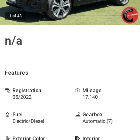
offer
the
AFTER SALES ASSISTANCE
functionalities
1 of 43
and
carry
CONTACTS
out
n/a
the
activities
NEWS
described
below.
CUSTOMERS AREA
To
obtain
Features
further
information
on
Registration
Mileage
the
05/2022
17.140
usefulness
and
Fuel
Gearbox
functioning
Electric/Diesel
Automatic (7)
of
these
tracking
Exterior Color
Interior
tools,