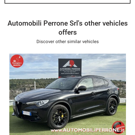
- We speak English
- Wir sprechen Deutsch
Automobili Perrone Srl's other vehicles
- Nous parlons français
offers
- Hablamos español
Discover other similar vehicles