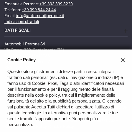
Emanuele Perrone:
+39 393 839 8220
Telefono:
+39 099 844 24 44
Email:
info@automobiliperrone.it
Indicazioni stradali
DATI FISCALI
Automobili Perrone Srl
Via Roma, 320, Castellaneta (TA)
C.F/P.IVA: 02735640738
Cookie Policy
Registro delle imprese: TA
REA: TA-166278
Questo sito e gli strumenti di terze parti in esso integrati
trattano dati personali (es. dati di navigazione o indirizzi IP) e
fanno uso di Cookie, Pixel, Tags o altri identificatori necessari
per il funzionamento e per il raggiungimento delle finalità
descritte nella cookie policy, tra cui il miglioramento delle
funzionalità del sito e la pubblicità personalizzata. Cliccando
sul pulsante Accetta Tutti dichiari di accettare l'utilizzo di
GO UP
queste tecnologie. In alternativa puoi personalizzare le tue
scelte tramite l'apposito pulsante. Scopri di più e
Copyright © 2026 Automobili Perrone Srl - VAT 02735640738 -
personalizza.
Read the Privacy Policy
-
Cookie Policy