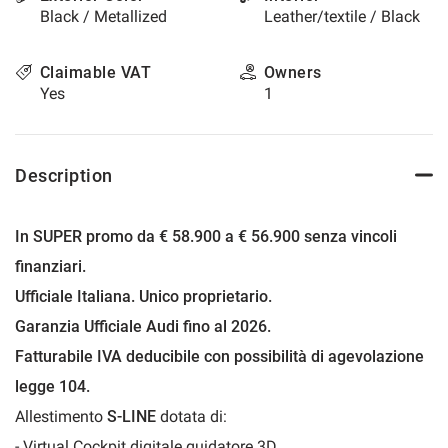
Black / Metallized
Leather/textile / Black
please
refer
to
Claimable VAT
Owners
the
Yes
1
cookie
policy.
You
can
Description
review
and
change
In SUPER promo da € 58.900 a € 56.900 senza vincoli
your
choices
finanziari.
at
Ufficiale Italiana. Unico proprietario.
any
time.
Garanzia Ufficiale Audi fino al 2026.
Fatturabile IVA deducibile con possibilità di agevolazione
legge 104.
t
Allestimento
S-LINE
dotata di:
- Virtual Cockpit digitale guidatore 3D