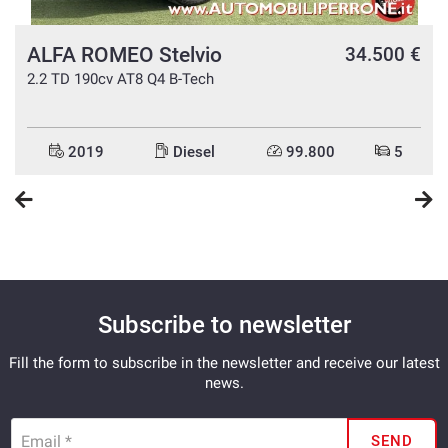
ALFA ROMEO Stelvio
34.500 €
€
€
2.2 TD 190cv AT8 Q4 B-Tech
2019
Diesel
99.800
5
Subscribe to newsletter
Fill the form to subscribe in the newsletter and receive our latest
news.
Email *
SEND