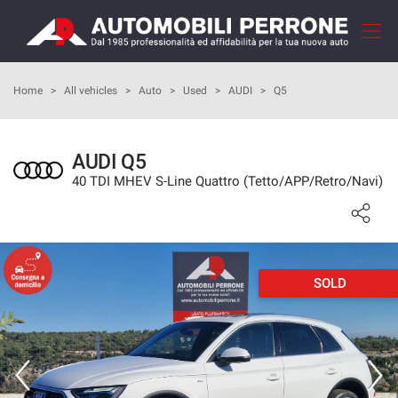
Your
consent
preferences
HOME
Home
>
All vehicles
>
Auto
>
Used
>
AUDI
>
Q5
The
following
panel
COMPANY
allows
AUDI Q5
you
40 TDI MHEV S-Line Quattro (Tetto/APP/Retro/Navi)
HOW TO BUY
to
express
your
OUR SERVICES
consent
preferences
to
SOLD
FEEDBACKS
the
tracking
technologies
VEHICLES LIST
we
adopt
SELL YOUR CAR
to