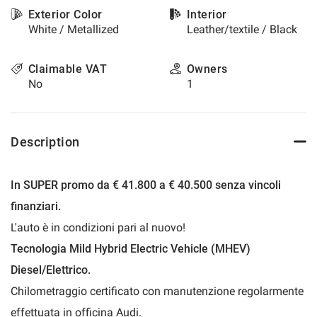
please
Exterior Color
Interior
refer
White / Metallized
Leather/textile / Black
to
the
Claimable VAT
Owners
cookie
No
1
policy.
You
can
review
Description
and
change
your
choices
In SUPER promo da € 41.800 a € 40.500 senza vincoli
at
finanziari.
any
time.
L'auto è in condizioni pari al nuovo!
Tecnologia Mild Hybrid Electric Vehicle (MHEV)
Diesel/Elettrico.
t
Chilometraggio certificato con manutenzione regolarmente
effettuata in officina Audi.