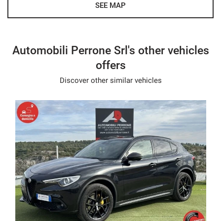
Sarete i benvenuti!!
SEE MAP
Speakerphone
Leather steering wheel
- We speak English
Multifunction steering wheel
- Wir sprechen Deutsch
Automobili Perrone Srl's other vehicles
- Nous parlons français
offers
- Hablamos español
Discover other similar vehicles