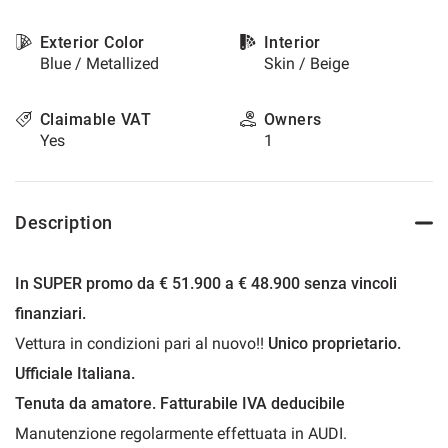
please
refer
Exterior Color
Interior
to
Blue / Metallized
Skin / Beige
the
cookie
policy.
Claimable VAT
Owners
You
Yes
1
can
review
and
change
Description
your
choices
at
In SUPER promo da € 51.900 a € 48.900 senza vincoli
any
finanziari.
time.
Vettura in condizioni pari al nuovo!!
Unico proprietario.
Ufficiale Italiana.
t
Tenuta da amatore. Fatturabile IVA deducibile
Manutenzione regolarmente effettuata in AUDI.