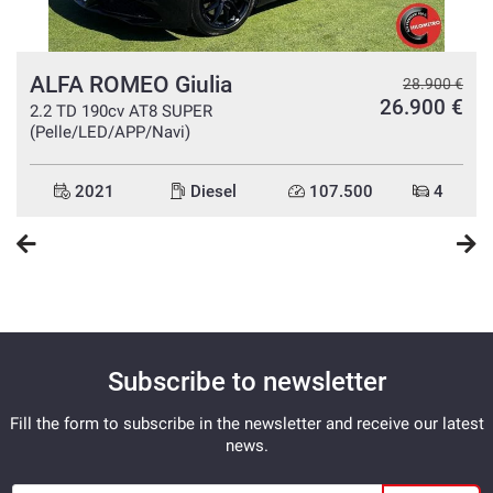
Speakerphone
- Wir sprechen Deutsch
Leather steering wheel
- Nous parlons français
Multifunction steering wheel
ALFA ROMEO Giulia
€
28.900 €
- Hablamos españolPossibilità di estensione di garanzia a
26.900 €
2.2 TD 190cv AT8 SUPER
24/36/48 mesi.
(Pelle/LED/APP/Navi)
Possibilità di furto e incendio con valore di fattura.
2021
Diesel
107.500
4
Possibilità di finanziamento in comode rate a tasso
agevolato.
Subscribe to newsletter
Fill the form to subscribe in the newsletter and receive our latest
news.