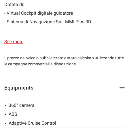
Dotata di:
lways
Needed cookies
abled
- Virtual Cockpit digitale guidatore
- Sistema di Navigazione Sat. MMI Plus 3D
Preferences cookies
- Sistema Audi Connect con Interfaccia Bluetooth
- Audi smartphone interface
See more
User experience improvement cookies
- Head up display
- Sistema Audi Drive Select con regolazione sospensioni e
Il prezzo del veicolo pubblicizzato è stato calcolato utilizzando tutte
Analytical cookies
le campagne commerciali a disposizione.
modalità di guida
- Retrocamera di parcheggio 360
Marketing cookies
- Tetto apribile in vetro brunito
Equipments
- Inserti in radica di noce naturale
Read
- Chiave comfort incl. sbloccaggio del bagagliaio gestito
cookie
policy
360° camera
mediante sensori (con SAFELOCK)
ABS
- Climatronic 4 zone
Save
settings
Adaptive Cruise Control
· Pacchetto Air Quality (profumatore)