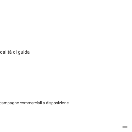
Regolazione elettrica del sedile posteriore
Schermo multifunzione interamente digitale
Light sensor
Navigation system
dalità di guida
e integrato
Lumbar support
USB
heel
Multifunction steering wheel
 le campagne commerciali a disposizione.