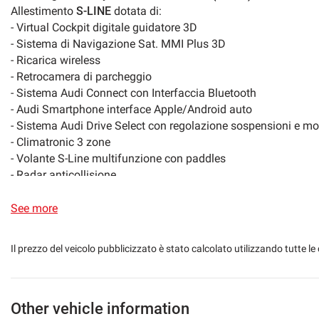
Allestimento
S-LINE
dotata di:
- Virtual Cockpit digitale guidatore 3D
MP3
Sports package
- Sistema di Navigazione Sat. MMI Plus 3D
- Ricarica wireless
Electrically adjustable seats
- Retrocamera di parcheggio
- Sistema Audi Connect con Interfaccia Bluetooth
Rain sensor
Power steering
- Audi Smartphone interface Apple/Android auto
- Sistema Audi Drive Select con regolazione sospensioni e mo
Side mirrors electrical
Streaming musical
- Climatronic 3 zone
- Volante S-Line multifunzione con paddles
- Radar anticollisione
Camera for valet parking
Touch screen
- Adaptive Cruise Control con funzione RADAR
- Sedili in pelle totale elettrici con memoria
See more
Speakerphone
Leather steering w
- Capote elettrica marrone
- Frangivento posteriore
Il prezzo del veicolo pubblicizzato è stato calcolato utilizzando tutte
- Specchietti laterali elettrici con sensore di sorpasso
- Impiando Hi-Fi Multiamplificato
- Fari FULL Led MATRIX ant. e post.
- Cambio automatico/sequenziale S-Tronic 7 marce
Other vehicle information