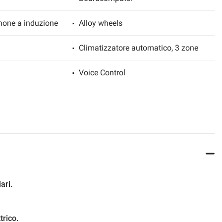
hone a induzione
Alloy wheels
Climatizzatore automatico, 3 zone
Voice Control
ESP
LED Headlights
cy braking
Freno di stazionamento elettrico
Leather interior
ari.
l
Limitatore di velocità
trico.
LED daytime running lights