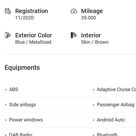
please
Registration
Mileage
refer
11/2020
39.000
to
the
cookie
Exterior Color
Interior
policy.
Blue / Metallized
Skin / Brown
You
can
review
and
Equipments
change
your
choices
at
ABS
Adaptive Cruise Co
any
time.
Side airbags
Passenger Airbag
t
Power windows
Android Auto
DAB Radio
Bluetooth