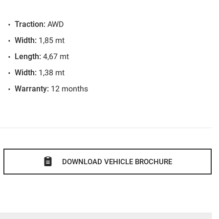
Traction:
AWD
Width:
1,85 mt
Length:
4,67 mt
.
Width:
1,38 mt
ato in tempo reale: WWW.AUTOMOBILIPERRONE.IT
Warranty:
12 months
curate e foto più dettagliate.
ffriamo ai nostri clienti!!
atiche automobilistiche;
volato per venire incontro alle vostre esigenze;
 vettura;
DOWNLOAD VEHICLE BROCHURE
ad ottenere l'agevolazione dell'IVA al 4% a portatori di