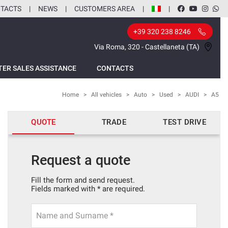
TACTS
NEWS
CUSTOMERS AREA
+39 320 238 8246
Via Roma, 320 - Castellaneta (TA)
TER SALES ASSISTANCE
CONTACTS
Home
>
All vehicles
>
Auto
>
Used
>
AUDI
>
A5
QUOTE
TRADE
TEST DRIVE
Request a quote
Fill the form and send request.
Fields marked with * are required.
Name and Surname *