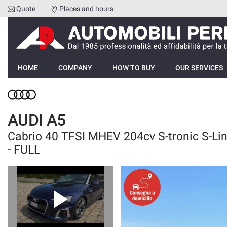
Quote
Places and hours
Your
consent
preferences
HOME
The
following
HOME
COMPANY
HOW TO BUY
OUR SERVICES
panel
COMPANY
allows
you
HOW TO BUY
to
AUDI A5
express
your
Cabrio 40 TFSI MHEV 204cv S-tronic S-Li
OUR SERVICES
consent
- FULL
preferences
to
FEEDBACKS
the
tracking
technologies
VEHICLES LIST
we
adopt
SELL YOUR CAR
to