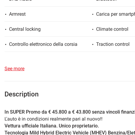
lways
Needed cookies
Armrest
Carica per smartp
abled
Central locking
Climate control
Preferences cookies
Controllo elettronico della corsia
Traction control
User experience improvement cookies
Full Service History
Cruise Control
Analytical cookies
See more
Directional headlights
Fari full-LED
Marketing cookies
Fog light
Assisted emergen
Description
Hotspot Wi-Fi
Immobilizer
In SUPER Promo da € 45.800 a € 43.800 senza vincoli finanzi
L'auto è in condizioni realmente pari al nuovo!!
Isofix
Levers at the whee
Vettura ufficiale Italiana. Unico proprietario.
Tecnologia Mild Hybrid Electric Vehicle (MHEV) Benzina/Elet
Luce d'ambiente
Daylights