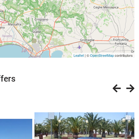
Leaflet
| ©
OpenStreetMap
contributors
ffers