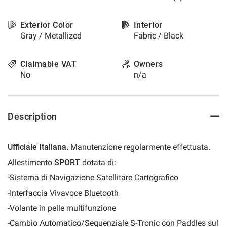
please
refer
Exterior Color
Interior
to
Gray / Metallized
Fabric / Black
the
cookie
policy.
Claimable VAT
Owners
You
No
n/a
can
review
and
change
Description
your
choices
at
Ufficiale Italiana.
Manutenzione regolarmente effettuata.
any
time.
Allestimento
SPORT
dotata di:
-Sistema di Navigazione Satellitare Cartografico
-Interfaccia Vivavoce Bluetooth
t
-Volante in pelle multifunzione
-Cambio Automatico/Sequenziale S-Tronic con Paddles sul