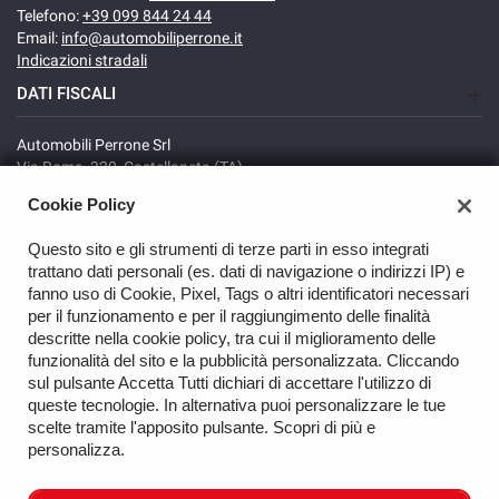
Telefono:
+39 099 844 24 44
Email:
info@automobiliperrone.it
Indicazioni stradali
DATI FISCALI
Automobili Perrone Srl
Via Roma, 320, Castellaneta (TA)
C.F/P.IVA: 02735640738
Cookie Policy
Registro delle imprese: TA
REA: TA-166278
Questo sito e gli strumenti di terze parti in esso integrati
trattano dati personali (es. dati di navigazione o indirizzi IP) e
fanno uso di Cookie, Pixel, Tags o altri identificatori necessari
per il funzionamento e per il raggiungimento delle finalità
descritte nella cookie policy, tra cui il miglioramento delle
funzionalità del sito e la pubblicità personalizzata. Cliccando
sul pulsante Accetta Tutti dichiari di accettare l'utilizzo di
GO UP
queste tecnologie. In alternativa puoi personalizzare le tue
scelte tramite l'apposito pulsante. Scopri di più e
Copyright © 2026 Automobili Perrone Srl - VAT 02735640738 -
personalizza.
Read the Privacy Policy
-
Cookie Policy