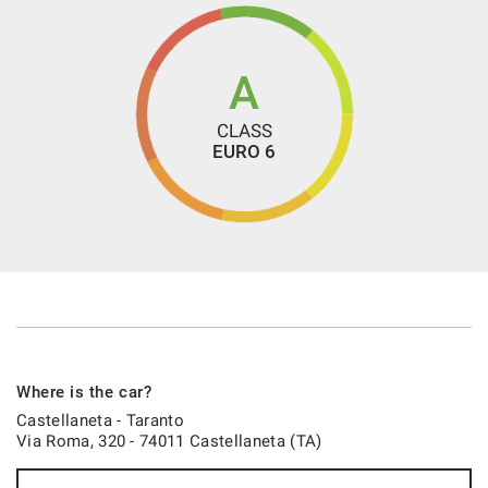
Non esitate dunque a contattarci!! Siamo sempre a vostra
disposizione per fornirvi ulteriori informazioni e chiarimenti,
e per garantirvi la sicurezza di fare un ottimo acquisto.
A
Sarete i benvenuti!!
CLASS
EURO 6
- We speak English
- Wir sprechen Deutsch
- Nous parlons français
- Hablamos español
Where is the car?
Castellaneta - Taranto
Via Roma, 320 - 74011 Castellaneta (TA)