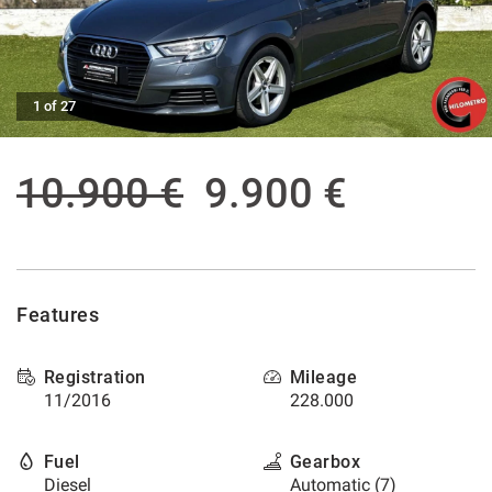
offer
the
AFTER SALES ASSISTANCE
functionalities
and
carry
CONTACTS
1 of 27
out
the
activities
NEWS
10.900 €
9.900 €
described
below.
CUSTOMERS AREA
To
obtain
further
information
Features
on
the
usefulness
Registration
Mileage
and
11/2016
228.000
functioning
of
these
Fuel
Gearbox
tracking
Diesel
Automatic (7)
tools,