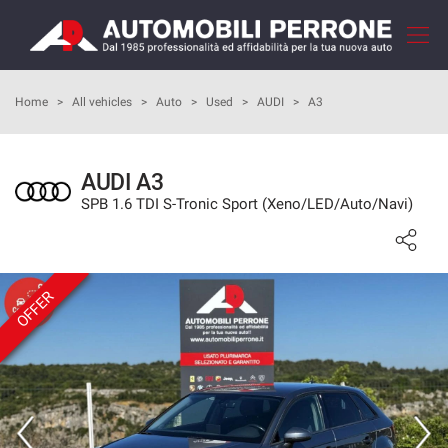
Your
consent
preferences
HOME
Home
>
All vehicles
>
Auto
>
Used
>
AUDI
>
A3
The
following
panel
COMPANY
allows
AUDI A3
you
SPB 1.6 TDI S-Tronic Sport (Xeno/LED/Auto/Navi)
HOW TO BUY
to
express
your
OUR SERVICES
consent
preferences
OFFER
to
FEEDBACKS
the
tracking
technologies
VEHICLES LIST
we
adopt
SELL YOUR CAR
to