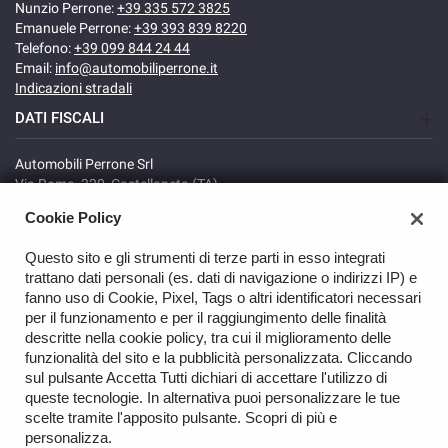
Nunzio Perrone:
+39 335 572 3825
Emanuele Perrone:
+39 393 839 8220
Telefono:
+39 099 844 24 44
Email:
info@automobiliperrone.it
Indicazioni stradali
DATI FISCALI
Automobili Perrone Srl
Via Roma, 320, Castellaneta (TA)
C.F/P.IVA: 02735640738
Cookie Policy
Registro delle imprese: TA
REA: TA-166278
Questo sito e gli strumenti di terze parti in esso integrati
trattano dati personali (es. dati di navigazione o indirizzi IP) e
fanno uso di Cookie, Pixel, Tags o altri identificatori necessari
per il funzionamento e per il raggiungimento delle finalità
descritte nella cookie policy, tra cui il miglioramento delle
funzionalità del sito e la pubblicità personalizzata. Cliccando
sul pulsante Accetta Tutti dichiari di accettare l'utilizzo di
GO UP
queste tecnologie. In alternativa puoi personalizzare le tue
scelte tramite l'apposito pulsante. Scopri di più e
Copyright © 2026 Automobili Perrone Srl - VAT 02735640738 -
personalizza.
Read the Privacy Policy
-
Cookie Policy