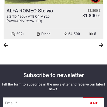
ALFA ROMEO Stelvio
€
33.800 €
€
31.800 €
2.2 TD 190cv AT8 Q4 MY20
(Navi/APP/Retro/LED)
2021
Diesel
64.500
5
Subscribe to newsletter
Fill the form to subscribe in the newsletter and receive our latest
news.
Email *
SEND