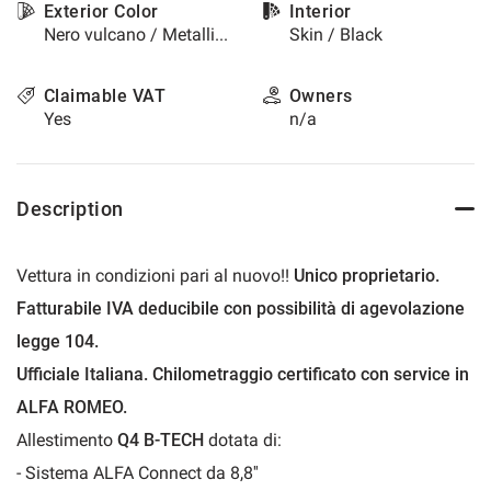
Exterior Color
Interior
please
Nero vulcano / Metallized
Skin / Black
refer
to
the
Claimable VAT
Owners
cookie
Yes
n/a
policy.
You
can
review
Description
and
change
your
Vettura in condizioni pari al nuovo!!
Unico proprietario.
choices
at
Fatturabile IVA deducibile con possibilità di agevolazione
any
legge 104.
time.
Ufficiale Italiana.
Chilometraggio certificato con service in
ALFA ROMEO.
t
Allestimento
Q4 B-TECH
dotata di:
- Sistema ALFA Connect da 8,8''