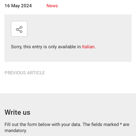
16 May 2024
please
News
refer
to
the
cookie
policy.
You
Sorry, this entry is only available in
Italian
.
can
review
and
change
your
PREVIOUS ARTICLE
choices
at
any
time.
Write us
t
Fill out the form below with your data. The fields marked * are
mandatory.