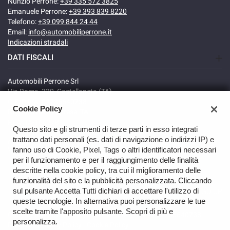
Nunzio Perrone:
+39 335 572 3825
Emanuele Perrone:
+39 393 839 8220
Telefono:
+39 099 844 24 44
Email:
info@automobiliperrone.it
Indicazioni stradali
DATI FISCALI
Automobili Perrone Srl
Via Roma, 320, Castellaneta (TA)
C.F/P.IVA: 02735640738
Cookie Policy
Registro delle imprese: TA
REA: TA-166278
Questo sito e gli strumenti di terze parti in esso integrati
trattano dati personali (es. dati di navigazione o indirizzi IP) e
fanno uso di Cookie, Pixel, Tags o altri identificatori necessari
per il funzionamento e per il raggiungimento delle finalità
descritte nella cookie policy, tra cui il miglioramento delle
funzionalità del sito e la pubblicità personalizzata. Cliccando
sul pulsante Accetta Tutti dichiari di accettare l'utilizzo di
GO UP
queste tecnologie. In alternativa puoi personalizzare le tue
scelte tramite l'apposito pulsante. Scopri di più e
Copyright © 2026 Automobili Perrone Srl - VAT 02735640738 -
personalizza.
Read the Privacy Policy
-
Cookie Policy