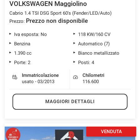
VOLKSWAGEN Maggiolino
Cabrio 1.4 TSI DSG Sport 60's (Fender/LED/Auto)
Prezzo non disponibile
Prezzo:
mpre
Cookie necessari
ilitato
Iva esposta: No
118 KW/160 CV
Benzina
Automatico (7)
Cookie delle preferenze
1.390 cc
Bianco metallizzato
Porte: 2
Posti: 4
Cookie per il miglioramento dell'esperienza utente
Immatricolazione
Chilometri
usato - 03/2013
116.600
Cookie analitici
MAGGIORI DETTAGLI
Cookie di marketing
Leggi
la
VENDUTA
cookie
policy