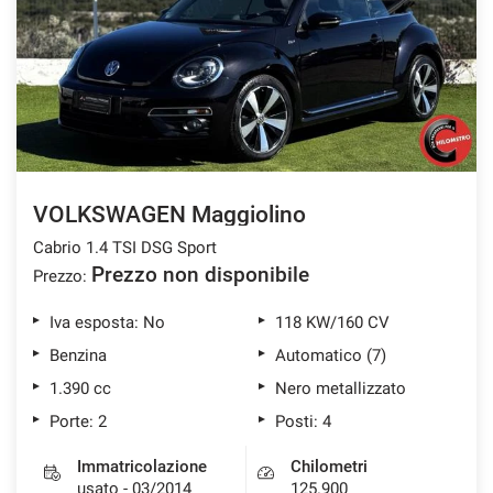
tracciamento
che
ASSISTENZA POST VENDITA
adottiamo
per
offrire
CONTATTI
le
funzionalità
e
NEWS
svolgere
le
VOLKSWAGEN Maggiolino
AREA COMMERCIANTI
attività
Cabrio 1.4 TSI DSG Sport
di
seguito
Prezzo non disponibile
Prezzo:
descritte.
Per
Iva esposta: No
118 KW/160 CV
ottenere
Benzina
Automatico (7)
maggiori
informazioni
1.390 cc
Nero metallizzato
sull'utilità
Porte: 2
Posti: 4
e
sul
Immatricolazione
Chilometri
funzionamento
usato - 03/2014
125.900
di