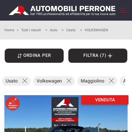
Le
tue
preferenze
di
HOME
Home
>
Tutti i veicoli
>
Auto
>
Usato
>
VOLKSWAGEN
consenso
Il
AZIENDA
seguente
ORDINA PER
FILTRA (7)
pannello
COME ACQUISTARE
ti
consente
di
I NOSTRI SERVIZI
Usato
Volkswagen
Maggiolino
Aut
esprimere
le
tue
RECENSIONI
preferenze
VENDUTA
di
consenso
LISTA VEICOLI
alle
tecnologie
VENDI LA TUA AUTO
di