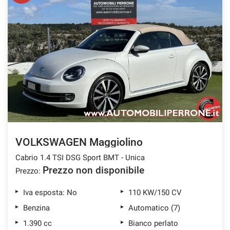
Salva
le
impostazioni
VOLKSWAGEN Maggiolino
Cabrio 1.4 TSI DSG Sport BMT - Unica
Prezzo non disponibile
Prezzo:
Iva esposta: No
110 KW/150 CV
Benzina
Automatico (7)
1.390 cc
Bianco perlato