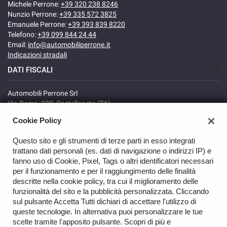
Michele Perrone:
+39 320 238 8246
Nunzio Perrone:
+39 335 572 3825
Emanuele Perrone:
+39 393 839 8220
Telefono:
+39 099 844 24 44
Email:
info@automobiliperrone.it
Indicazioni stradali
DATI FISCALI
Automobili Perrone Srl
Via Roma, 320, Castellaneta (TA)
C.F/P.IVA: 02735640738
Cookie Policy
Registro delle imprese: TA
REA: TA-166278
Questo sito e gli strumenti di terze parti in esso integrati
trattano dati personali (es. dati di navigazione o indirizzi IP) e
fanno uso di Cookie, Pixel, Tags o altri identificatori necessari
per il funzionamento e per il raggiungimento delle finalità
descritte nella cookie policy, tra cui il miglioramento delle
funzionalità del sito e la pubblicità personalizzata. Cliccando
sul pulsante Accetta Tutti dichiari di accettare l'utilizzo di
TORNA IN CIMA
queste tecnologie. In alternativa puoi personalizzare le tue
scelte tramite l'apposito pulsante. Scopri di più e
Copyright © 2026 Automobili Perrone Srl - P.IVA 02735640738 -