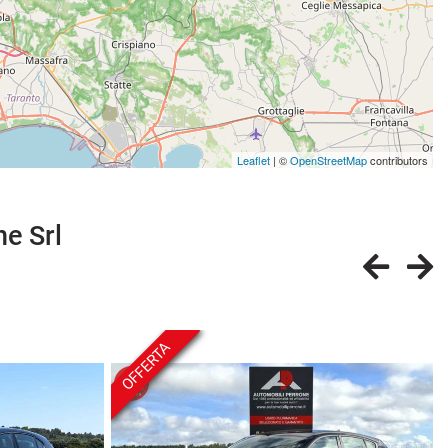
Leaflet
| ©
OpenStreetMap
contributors
ne Srl
OFFERTA