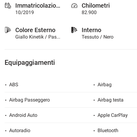
Immatricolazione
Chilometri
questi
strumenti
10/2019
82.900
di
tracciamento
Colore Esterno
Interno
si
rimanda
Giallo Kinetik / Pastello
Tessuto / Nero
alla
cookie
policy.
Puoi
Equipaggiamenti
rivedere
e
modificare
ABS
Airbag
le
tue
scelte
Airbag Passeggero
Airbag testa
in
qualsiasi
Android Auto
Apple CarPlay
momento.
Autoradio
Bluetooth
a