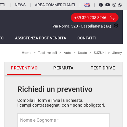
TTI
NEWS
AREA COMMERCIANTI
+39 320 238 8246
Via Roma, 320 - Castellaneta (TA)
TO
ASSISTENZA POST VENDITA
CONTATTI
Home
>
Tutti i veicoli
>
Auto
>
Usato
>
SUZUKI
>
Jimny
PREVENTIVO
PERMUTA
TEST DRIVE
Richiedi un preventivo
Compila il form e invia la richiesta.
I campi contrassegnati con * sono obbligatori.
Nome e Cognome *