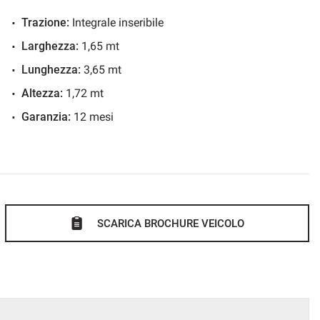
4
Trazione:
Integrale inseribile
Larghezza:
1,65 mt
.
Lunghezza:
3,65 mt
ato in tempo reale: WWW.AUTOMOBILIPERRONE.IT
Altezza:
1,72 mt
curate e foto più dettagliate.
Garanzia:
12 mesi
ffriamo ai nostri clienti!!
atiche automobilistiche;
volato per venire incontro alle vostre esigenze;
 vettura;
ad ottenere l'agevolazione dell'IVA al 4% a portatori di
SCARICA BROCHURE VEICOLO
IFICATO E GARANTITO.