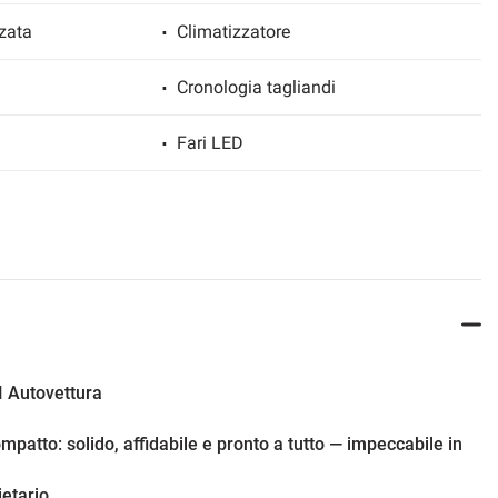
zata
Climatizzatore
Cronologia tagliandi
Fari LED
Immobilizzatore elettronico
Sedile passeggero ribaltabile
Sensore di luce
gio posteriori
Servosterzo
 Autovettura
Specchietti laterali elettrici
patto: solido, affidabile e pronto a tutto — impeccabile in
USB
etario.