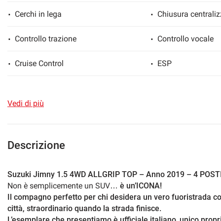
Cerchi in lega
Chiusura centraliz
Controllo trazione
Controllo vocale
mpre
Cookie necessari
ilitato
Cruise Control
ESP
Cookie delle preferenze
Fari Xenon
Fendinebbia
Vedi di più
Cookie per il miglioramento dell'esperienza utente
MP3
Ruota di riserva
Sedile posteriore sdoppiato
Sedili riscaldati
Cookie analitici
Descrizione
Sensore di pioggia
Sensori di parcheg
Cookie di marketing
Suzuki Jimny 1.5 4WD ALLGRIP TOP – Anno 2019 – 4 POSTI
Non è semplicemente un SUV…
è un’ICONA!
Navigatore satellitare
Sound system
Il compagno perfetto per chi desidera un vero fuoristrada com
città, straordinario quando la strada finisce.
Touch screen
Trazione integrale
L’esemplare che presentiamo è ufficiale italiano
,
unico propri