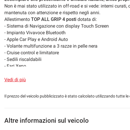
Non è mai stato utilizzato in off-road e si vede: interni curati
Volante multifunzione
mantenuta con attenzione e rispetto negli anni.
Allestimento
TOP ALL GRIP 4 posti
dotata di:
- Sistema di Navigazione con display Touch Screen
- Impianto Vivavoce Bluetooth
- Apple Car Play e Android Auto
- Volante multifunzione a 3 razze in pelle nera
- Cruise control e limitatore
- Sedili riscaldabili
- Fari Xeno
- Vetri privacy
- Barre portatutto + Porta Bici
Vedi di più
- Trazione integrale All Grip con ridotte e disinseribile
- Climatronic
Il prezzo del veicolo pubblicizzato è stato calcolato utilizzando tutte
- Line assist
- Sistema anticollisione e riconoscimento pedoni
- Start/Stop automatico
- Cerchi in lega da 15''
Altre informazioni sul veicolo
- Antifurto Immobilizer