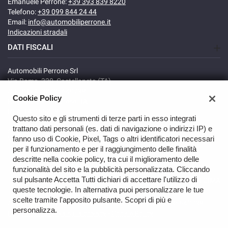
Emanuele Perrone:
+39 393 839 8220
Telefono:
+39 099 844 24 44
Email:
info@automobiliperrone.it
Indicazioni stradali
DATI FISCALI
Automobili Perrone Srl
Via Roma, 320, Castellaneta (TA)
C.F/P.IVA: 02735640738
Cookie Policy
Registro delle imprese: TA
REA: TA-166278
Questo sito e gli strumenti di terze parti in esso integrati
trattano dati personali (es. dati di navigazione o indirizzi IP) e
fanno uso di Cookie, Pixel, Tags o altri identificatori necessari
per il funzionamento e per il raggiungimento delle finalità
descritte nella cookie policy, tra cui il miglioramento delle
funzionalità del sito e la pubblicità personalizzata. Cliccando
sul pulsante Accetta Tutti dichiari di accettare l'utilizzo di
TORNA IN CIMA
queste tecnologie. In alternativa puoi personalizzare le tue
scelte tramite l'apposito pulsante. Scopri di più e
Copyright © 2026 Automobili Perrone Srl - P.IVA 02735640738 -
personalizza.
Leggi l'informativa sulla privacy
-
Cookie Policy