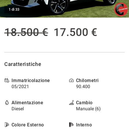
tracciamento
che
1 di 33
ASSISTENZA POST VENDITA
adottiamo
per
offrire
CONTATTI
18.500 €
17.500 €
le
funzionalità
e
NEWS
svolgere
le
AREA COMMERCIANTI
attività
Caratteristiche
di
seguito
descritte.
Immatricolazione
Chilometri
Per
05/2021
90.400
ottenere
maggiori
informazioni
Alimentazione
Cambio
sull'utilità
Diesel
Manuale (6)
e
sul
funzionamento
Colore Esterno
Interno
di