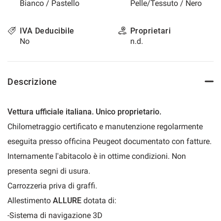
Bianco / Pastello
Pelle/Tessuto / Nero
questi
strumenti
di
IVA Deducibile
Proprietari
tracciamento
No
n.d.
si
rimanda
alla
cookie
Descrizione
policy.
Puoi
rivedere
Vettura ufficiale italiana. Unico proprietario.
e
Chilometraggio certificato e manutenzione regolarmente
modificare
le
eseguita presso officina Peugeot documentato con fatture.
tue
Internamente l'abitacolo è in ottime condizioni. Non
scelte
in
presenta segni di usura.
qualsiasi
Carrozzeria priva di graffi.
momento.
Allestimento
ALLURE
dotata di:
-Sistema di navigazione 3D
a