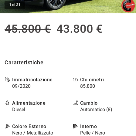
tracciamento
1 di 31
che
ASSISTENZA POST VENDITA
adottiamo
per
45.800 €
43.800 €
offrire
CONTATTI
le
funzionalità
e
NEWS
svolgere
le
AREA COMMERCIANTI
Caratteristiche
attività
di
seguito
Immatricolazione
Chilometri
descritte.
09/2020
85.800
Per
ottenere
maggiori
Alimentazione
Cambio
informazioni
Diesel
Automatico (8)
sull'utilità
e
sul
Colore Esterno
Interno
funzionamento
Nero / Metallizzato
Pelle / Nero
di