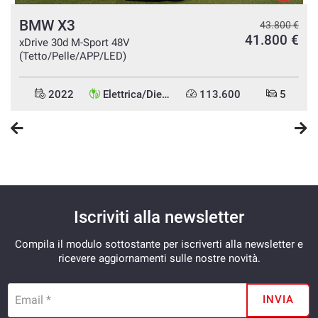
BMW X3
€
43.800 €
€
41.800 €
xDrive 30d M-Sport 48V
(Tetto/Pelle/APP/LED)
2022
Elettrica/Diesel
113.600
5
Iscriviti alla newsletter
Compila il modulo sottostante per iscriverti alla newsletter e
ricevere aggiornamenti sulle nostre novità.
Email *
INVIA