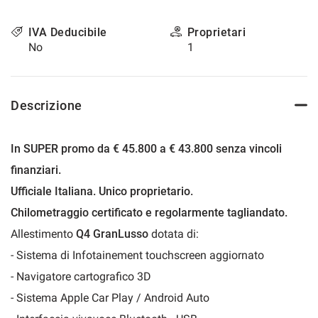
questi
strumenti
IVA Deducibile
Proprietari
di
No
1
tracciamento
si
rimanda
alla
Descrizione
cookie
policy.
Puoi
In SUPER promo da € 45.800 a € 43.800 senza vincoli
rivedere
finanziari.
e
modificare
Ufficiale Italiana. Unico proprietario.
le
Chilometraggio certificato e regolarmente tagliandato.
tue
scelte
Allestimento
Q4 GranLusso
dotata di:
in
- Sistema di Infotainement touchscreen aggiornato
qualsiasi
momento.
- Navigatore cartografico 3D
- Sistema Apple Car Play / Android Auto
a