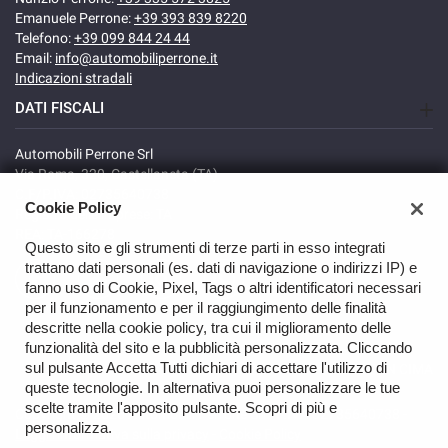
Emanuele Perrone:
+39 393 839 8220
Telefono:
+39 099 844 24 44
Email:
info@automobiliperrone.it
Indicazioni stradali
DATI FISCALI
Automobili Perrone Srl
Via Roma, 320, Castellaneta (TA)
C.F/P.IVA: 02735640738
Cookie Policy
Registro delle imprese: TA
REA: TA-166278
Questo sito e gli strumenti di terze parti in esso integrati
trattano dati personali (es. dati di navigazione o indirizzi IP) e
fanno uso di Cookie, Pixel, Tags o altri identificatori necessari
per il funzionamento e per il raggiungimento delle finalità
descritte nella cookie policy, tra cui il miglioramento delle
funzionalità del sito e la pubblicità personalizzata. Cliccando
sul pulsante Accetta Tutti dichiari di accettare l'utilizzo di
TORNA IN CIMA
queste tecnologie. In alternativa puoi personalizzare le tue
scelte tramite l'apposito pulsante. Scopri di più e
Copyright © 2026 Automobili Perrone Srl - P.IVA 02735640738 -
personalizza.
Leggi l'informativa sulla privacy
-
Cookie Policy