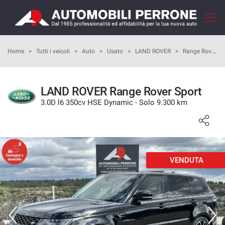
Le
tue
preferenze
di
HOME
Home
>
Tutti i veicoli
>
Auto
>
Usato
>
LAND ROVER
>
Range Rover Sport
consenso
Il
AZIENDA
seguente
LAND ROVER Range Rover Sport
pannello
3.0D l6 350cv HSE Dynamic - Solo 9.300 km
COME ACQUISTARE
ti
consente
di
I NOSTRI SERVIZI
esprimere
le
tue
VENDUTA
RECENSIONI
preferenze
di
consenso
LISTA VEICOLI
alle
tecnologie
VENDI LA TUA AUTO
di