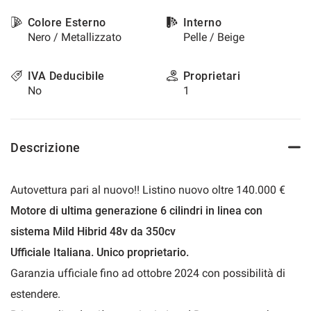
questi
Colore Esterno
Interno
strumenti
Nero / Metallizzato
Pelle / Beige
di
tracciamento
si
IVA Deducibile
Proprietari
rimanda
No
1
alla
cookie
policy.
Puoi
Descrizione
rivedere
e
modificare
Autovettura pari al nuovo!! Listino nuovo oltre 140.000 €
le
tue
Motore di ultima generazione 6 cilindri in linea con
scelte
sistema Mild Hibrid 48v da 350cv
in
qualsiasi
Ufficiale Italiana. Unico proprietario.
momento.
Garanzia ufficiale fino ad ottobre 2024 con possibilità di
estendere.
a