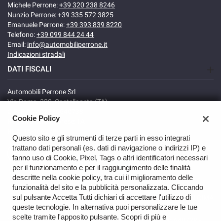
Michele Perrone:
+39 320 238 8246
Nunzio Perrone:
+39 335 572 3825
Emanuele Perrone:
+39 393 839 8220
Telefono:
+39 099 844 24 44
Email:
info@automobiliperrone.it
Indicazioni stradali
DATI FISCALI
Automobili Perrone Srl
Via Roma, 320, Castellaneta (TA)
C.F/P.IVA: 02735640738
Cookie Policy
Registro delle imprese: TA
REA: TA-166278
Questo sito e gli strumenti di terze parti in esso integrati
trattano dati personali (es. dati di navigazione o indirizzi IP) e
fanno uso di Cookie, Pixel, Tags o altri identificatori necessari
per il funzionamento e per il raggiungimento delle finalità
descritte nella cookie policy, tra cui il miglioramento delle
funzionalità del sito e la pubblicità personalizzata. Cliccando
sul pulsante Accetta Tutti dichiari di accettare l'utilizzo di
TORNA IN CIMA
queste tecnologie. In alternativa puoi personalizzare le tue
scelte tramite l'apposito pulsante. Scopri di più e
Copyright © 2026 Automobili Perrone Srl - P.IVA 02735640738 -