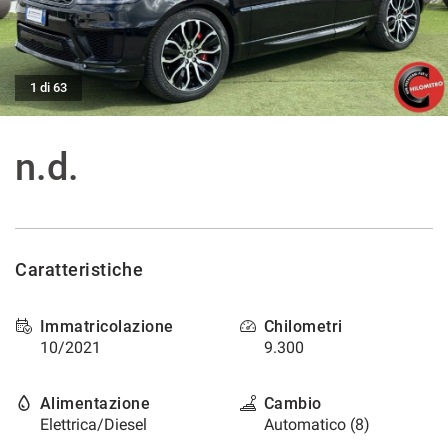
tracciamento
che
ASSISTENZA POST VENDITA
adottiamo
per
offrire
1 di 63
CONTATTI
le
funzionalità
e
NEWS
n.d.
svolgere
le
AREA COMMERCIANTI
attività
di
seguito
descritte.
Caratteristiche
Per
ottenere
Immatricolazione
Chilometri
maggiori
10/2021
9.300
informazioni
sull'utilità
e
Alimentazione
Cambio
sul
Elettrica/Diesel
Automatico (8)
funzionamento
di