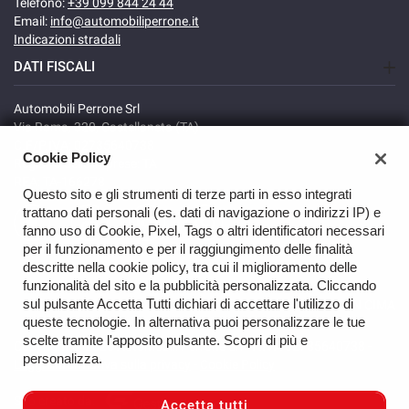
Telefono:
+39 099 844 24 44
Email:
info@automobiliperrone.it
Indicazioni stradali
DATI FISCALI
Automobili Perrone Srl
Via Roma, 320, Castellaneta (TA)
C.F/P.IVA: 02735640738
Cookie Policy
Registro delle imprese: TA
REA: TA-166278
Questo sito e gli strumenti di terze parti in esso integrati
trattano dati personali (es. dati di navigazione o indirizzi IP) e
fanno uso di Cookie, Pixel, Tags o altri identificatori necessari
per il funzionamento e per il raggiungimento delle finalità
descritte nella cookie policy, tra cui il miglioramento delle
funzionalità del sito e la pubblicità personalizzata. Cliccando
sul pulsante Accetta Tutti dichiari di accettare l'utilizzo di
TORNA IN CIMA
queste tecnologie. In alternativa puoi personalizzare le tue
scelte tramite l'apposito pulsante. Scopri di più e
Copyright © 2026 Automobili Perrone Srl - P.IVA 02735640738 -
personalizza.
Leggi l'informativa sulla privacy
-
Cookie Policy
Sito creato da:
Accetta tutti