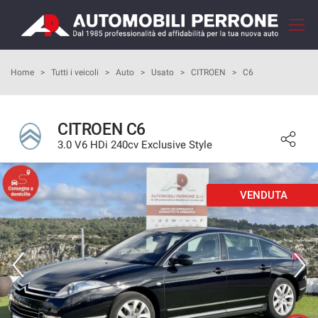
Le
tue
preferenze
di
HOME
Home
>
Tutti i veicoli
>
Auto
>
Usato
>
CITROEN
>
C6
consenso
Il
AZIENDA
seguente
CITROEN C6
pannello
3.0 V6 HDi 240cv Exclusive Style
COME ACQUISTARE
ti
consente
di
I NOSTRI SERVIZI
esprimere
VENDUTA
le
tue
RECENSIONI
preferenze
di
consenso
LISTA VEICOLI
alle
tecnologie
VENDI LA TUA AUTO
di