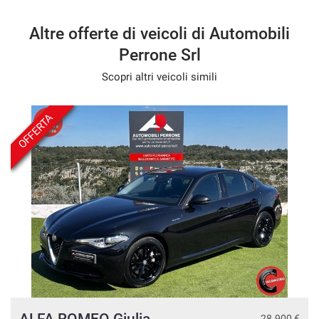
Altre offerte di veicoli di Automobili
Perrone Srl
Scopri altri veicoli simili
OFFERTA
ALFA ROMEO Giulia
n
28.900 €