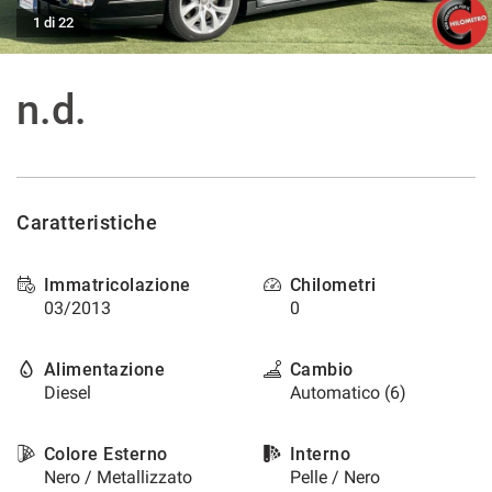
tracciamento
1 di 22
che
ASSISTENZA POST VENDITA
adottiamo
per
n.d.
offrire
CONTATTI
le
funzionalità
e
NEWS
svolgere
le
Caratteristiche
AREA COMMERCIANTI
attività
di
seguito
Immatricolazione
Chilometri
descritte.
03/2013
0
Per
ottenere
maggiori
Alimentazione
Cambio
informazioni
Diesel
Automatico (6)
sull'utilità
e
sul
Colore Esterno
Interno
funzionamento
Nero / Metallizzato
Pelle / Nero
di