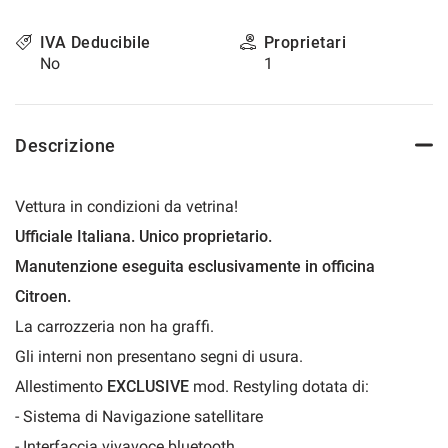
questi
strumenti
IVA Deducibile
Proprietari
di
No
1
tracciamento
si
rimanda
alla
Descrizione
cookie
policy.
Puoi
Vettura in condizioni da vetrina!
rivedere
Ufficiale Italiana. Unico proprietario.
e
modificare
Manutenzione eseguita esclusivamente in officina
le
Citroen.
tue
scelte
La carrozzeria non ha graffi.
in
Gli interni non presentano segni di usura.
qualsiasi
momento.
Allestimento
EXCLUSIVE
mod. Restyling dotata di:
- Sistema di Navigazione satellitare
- Interfaccia vivavoce bluetooth
a