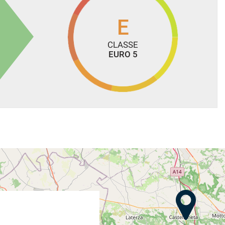
iaria o Aeroporto più vicino.
farlo ispezionare da un meccanico specialista o di vostra
E
CLASSE
EURO 5
A NUOVA AUTO!!
izione per fornirvi ulteriori informazioni e chiarimenti, e per
.