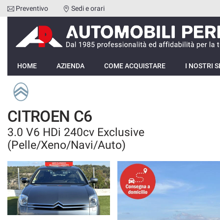
Preventivo
Sedi e orari
Le
tue
preferenze
di
HOME
consenso
HOME
AZIENDA
COME ACQUISTARE
I NOSTRI S
Il
AZIENDA
seguente
pannello
COME ACQUISTARE
ti
CITROEN C6
consente
di
3.0 V6 HDi 240cv Exclusive
I NOSTRI SERVIZI
esprimere
(Pelle/Xeno/Navi/Auto)
le
tue
RECENSIONI
preferenze
di
consenso
LISTA VEICOLI
alle
tecnologie
VENDI LA TUA AUTO
di