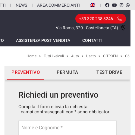
TTI
NEWS
AREA COMMERCIANTI
+39 320 238 8246
Via Roma, 320 - Castellaneta (TA)
TO
ASSISTENZA POST VENDITA
CONTATTI
Home
>
Tutti i veicoli
>
Auto
>
Usato
>
CITROEN
>
C6
PREVENTIVO
PERMUTA
TEST DRIVE
Richiedi un preventivo
Compila il form e invia la richiesta.
I campi contrassegnati con * sono obbligatori.
Nome e Cognome *