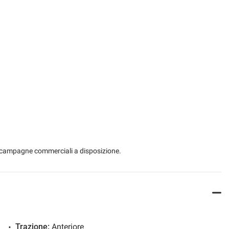
 le campagne commerciali a disposizione.
.
Trazione:
Anteriore
ato in tempo reale: WWW.AUTOMOBILIPERRONE.IT