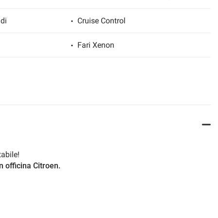
di
Cruise Control
Fari Xenon
ato
Freno di stazionamento elettrico
ettronico
Interni in pelle
ità
Park Distance Control
sdoppiato
Servosterzo
abile!
 officina Citroen.
matiche
Specchietti laterali elettrici
Vivavoce
ione