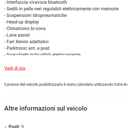
- Interfaccia vivavoce bluetooth
- Sedili in pelle neri regolabili elettricamente con memorie
- Sospensioni idropneumatiche
- Head-up display
- Climatronic bi-zona
- Lane assist
- Fari Xenon adattativi
- Parktronic ant. e post
- Specchietti richiudibili elettricamente
- Pacchetto luci int. ed est.
- Volante in pelle multifunzione
Vedi di più
- Cambio Automatico/Sequenziale con Cruise Control
- Modanature in radica pregiata
Il prezzo del veicolo pubblicizzato è stato calcolato utilizzando tutte
- Cerchi in lega da 18"
- Antifurto Immobilizer
Possibilità di estensione di garanzia a 24/36/48 mesi.
Possibilità di permuta anche con auto d'epoca.
Altre informazioni sul veicolo
Possibilità di finanziamento in comode rate a tasso agevolato
----
Posti:
5
Vi invitiamo anche a visionare il nostro sito web aggiorn