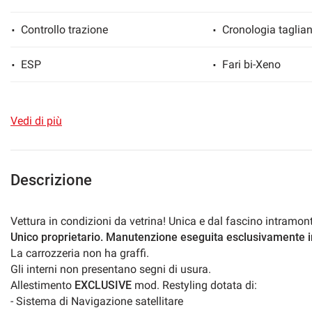
Controllo trazione
Cronologia taglian
ESP
Fari bi-Xeno
mpre
Cookie necessari
ilitato
Fendinebbia
Filtro antiparticol
Cookie delle preferenze
Vedi di più
Head-up display
Immobilizzatore el
Cookie per il miglioramento dell'esperienza utente
Isofix
Limitatore di veloc
Descrizione
Cookie analitici
Regolazione elettrica sedili
Sedile posteriore 
Vettura in condizioni da vetrina! Unica e dal fascino intramont
Unico proprietario. Manutenzione eseguita esclusivamente in
Cookie di marketing
Navigatore satellitare
Sospensioni pneu
La carrozzeria non ha graffi.
Gli interni non presentano segni di usura.
Supporto lombare
USB
Allestimento
EXCLUSIVE
mod. Restyling dotata di:
- Sistema di Navigazione satellitare
Volante in pelle
Volante multifunz