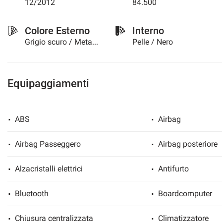
12/2012
84.500
questi
strumenti
Colore Esterno
Interno
di
tracciamento
Grigio scuro / Metallizzato
Pelle / Nero
si
rimanda
alla
cookie
Equipaggiamenti
policy.
Puoi
rivedere
e
ABS
Airbag
modificare
le
Airbag Passeggero
Airbag posteriore
tue
scelte
in
Alzacristalli elettrici
Antifurto
qualsiasi
momento.
Bluetooth
Boardcomputer
Chiusura centralizzata
Climatizzatore
a