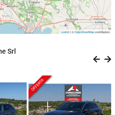
Leaflet
| ©
OpenStreetMap
contributors
ne Srl
OFFERTA