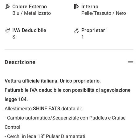
questi
Colore Esterno
Interno
strumenti
Blu / Metallizzato
Pelle/Tessuto / Nero
di
tracciamento
IVA Deducibile
Proprietari
si
rimanda
Si
1
alla
cookie
policy.
Puoi
Descrizione
rivedere
e
modificare
Vettura ufficiale italiana. Unico proprietario.
le
Fatturabile IVA deducibile con possibilità di agevolazione
tue
scelte
legge 104.
in
Allestimento
SHINE EAT8
dotata di:
qualsiasi
momento.
- Cambio automatico/Sequenziale con Paddles e Cruise
Control
- Cerchi in lega 18" Pulsar Diamantati
a