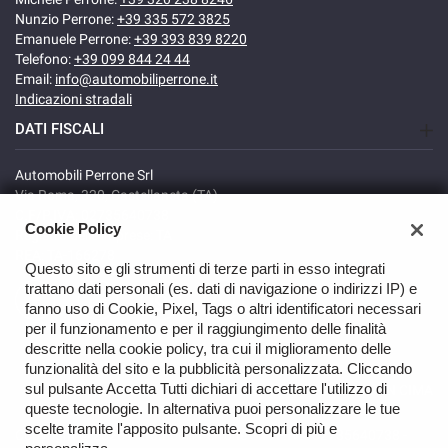
Nunzio Perrone:
+39 335 572 3825
Emanuele Perrone:
+39 393 839 8220
Telefono:
+39 099 844 24 44
Email:
info@automobiliperrone.it
Indicazioni stradali
DATI FISCALI
Automobili Perrone Srl
Via Roma, 320, Castellaneta (TA)
C.F/P.IVA: 02735640738
Cookie Policy
Registro delle imprese: TA
REA: TA-166278
Questo sito e gli strumenti di terze parti in esso integrati
trattano dati personali (es. dati di navigazione o indirizzi IP) e
fanno uso di Cookie, Pixel, Tags o altri identificatori necessari
per il funzionamento e per il raggiungimento delle finalità
descritte nella cookie policy, tra cui il miglioramento delle
funzionalità del sito e la pubblicità personalizzata. Cliccando
sul pulsante Accetta Tutti dichiari di accettare l'utilizzo di
TORNA IN CIMA
queste tecnologie. In alternativa puoi personalizzare le tue
scelte tramite l'apposito pulsante. Scopri di più e
Copyright © 2026 Automobili Perrone Srl - P.IVA 02735640738 -