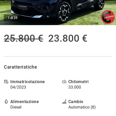
tracciamento
che
ASSISTENZA POST VENDITA
adottiamo
per
1 di 25
offrire
CONTATTI
le
funzionalità
25.800 €
23.800 €
e
NEWS
svolgere
le
AREA COMMERCIANTI
attività
di
seguito
Caratteristiche
descritte.
Per
ottenere
Immatricolazione
Chilometri
maggiori
04/2023
33.000
informazioni
sull'utilità
e
Alimentazione
Cambio
sul
Diesel
Automatico (8)
funzionamento
di