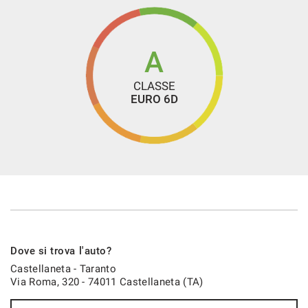
- Consulenza per l'installazione di accessori after market;
Telecamera per parcheggio assistito
Touch screen
Vetri oscurati
A
Vivavoce
CLASSE
Volante in pelle
EURO 6D
Volante multifunzione
Dove si trova l'auto?
Castellaneta - Taranto
Via Roma, 320 - 74011 Castellaneta (TA)