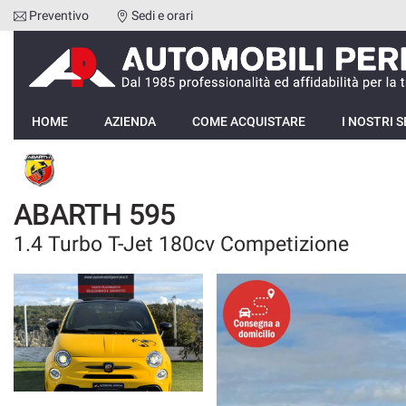
Preventivo
Sedi e orari
Le
tue
preferenze
di
HOME
consenso
HOME
AZIENDA
COME ACQUISTARE
I NOSTRI S
Il
AZIENDA
seguente
pannello
COME ACQUISTARE
ti
ABARTH 595
consente
di
1.4 Turbo T-Jet 180cv Competizione
I NOSTRI SERVIZI
esprimere
le
tue
RECENSIONI
preferenze
di
consenso
LISTA VEICOLI
alle
tecnologie
VENDI LA TUA AUTO
di