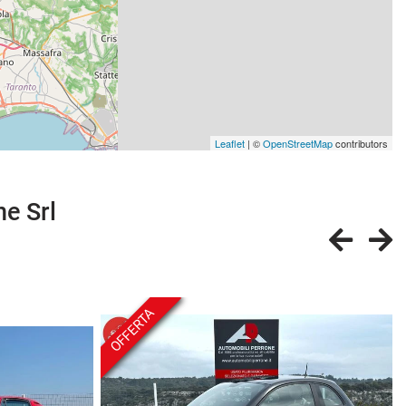
Leaflet
| ©
OpenStreetMap
contributors
ne Srl
OFFERTA