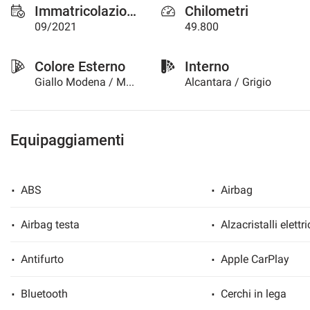
Immatricolazione
Chilometri
questi
09/2021
49.800
strumenti
di
tracciamento
Colore Esterno
Interno
si
Giallo Modena / Metallizzato
Alcantara / Grigio
rimanda
alla
cookie
policy.
Equipaggiamenti
Puoi
rivedere
e
modificare
ABS
Airbag
le
tue
scelte
Airbag testa
Alzacristalli elettri
in
qualsiasi
Antifurto
Apple CarPlay
momento.
Bluetooth
Cerchi in lega
a