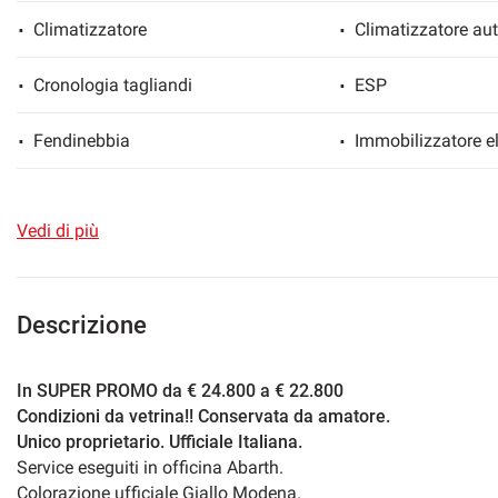
Climatizzatore
Climatizzatore au
Cronologia tagliandi
ESP
mpre
Cookie necessari
ilitato
Fendinebbia
Immobilizzatore el
Cookie delle preferenze
Pacchetto sportivo
Sedile posteriore 
Vedi di più
Servosterzo
Navigatore satelli
Cookie per il miglioramento dell'esperienza utente
Start/Stop Automatico
Streaming musical
Cookie analitici
Descrizione
USB
Vetri oscurati
Cookie di marketing
In SUPER PROMO da € 24.800 a € 22.800
Condizioni da vetrina!! Conservata da amatore.
Volante in pelle
Volante multifunz
Unico proprietario. Ufficiale Italiana.
Service eseguiti in officina Abarth.
Colorazione ufficiale Giallo Modena.