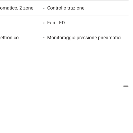
tomatico, 2 zone
Controllo trazione
Fari LED
ettronico
Monitoraggio pressione pneumatici
sdoppiato
Sedili sportivi
tare
Specchietti laterali elettrici
e integrato
Touch screen
Vivavoce
ione