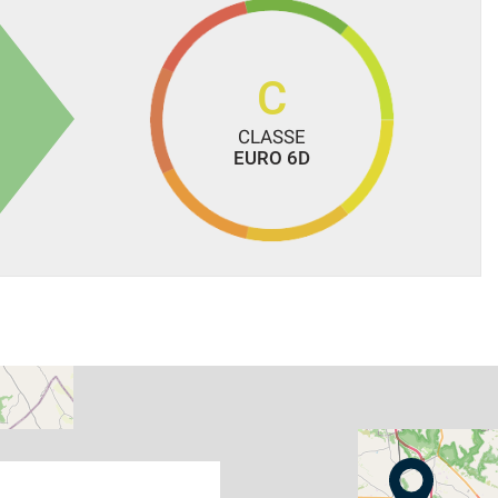
e con documenti già intestati all'acquirente!!
iaria o Aeroporto più vicino.
farlo ispezionare da un meccanico specialista o di vostra
C
CLASSE
EURO 6D
A NUOVA AUTO!!
izione per fornirvi ulteriori informazioni e chiarimenti, e per