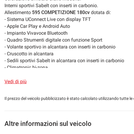
Interni sportivi Sabelt con inserti in carbonio.
Allestimento
595 COMPETIZIONE 180cv
dotata di:
- Sistema UConnect Live con display TFT
- Apple Car Play e Android Auto
- Impianto Vivavoce Bluetooth
- Quadro Strumenti digitale con funzione Sport
- Volante sportivo in alcantara con inserti in carbonio
- Cruscotto in alcantara
- Sedili sportivi Sabelt in alcantara con inserti in carbonio
- Climatronic bi-zona
- Fari Xeno con Led diurni
- Tasto SPORT
Vedi di più
- Cerchi in lega bruniti da 17"
- Freni Brembo con pinze gialle
Il prezzo del veicolo pubblicizzato è stato calcolato utilizzando tutte
- Vetri posteriori oscurati
- Antifurto Immobilizer
Possibilità di estensione di garanzia a 24/36/48 mesi.
Possibilità di furto e incendio con valore di fattura.
Altre informazioni sul veicolo
Possibilità di finanziamento in comode rate a tasso agevolato