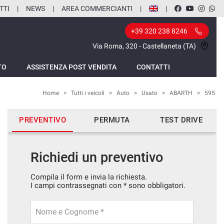
TTI
NEWS
AREA COMMERCIANTI
+39 320 238 8246
Via Roma, 320 - Castellaneta (TA)
TO
ASSISTENZA POST VENDITA
CONTATTI
Home
>
Tutti i veicoli
>
Auto
>
Usato
>
ABARTH
>
595
PREVENTIVO
PERMUTA
TEST DRIVE
Richiedi un preventivo
Compila il form e invia la richiesta.
I campi contrassegnati con * sono obbligatori.
Nome e Cognome *