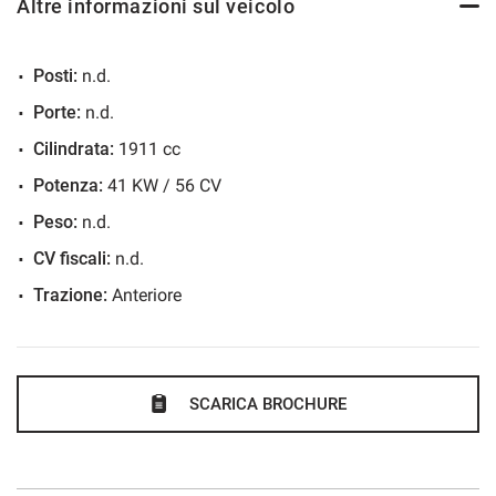
Altre informazioni sul veicolo
Salva
le
impostazioni
Posti:
n.d.
Porte:
n.d.
Cilindrata:
1911 cc
Potenza:
41 KW / 56 CV
Peso:
n.d.
CV fiscali:
n.d.
Trazione:
Anteriore
SCARICA BROCHURE