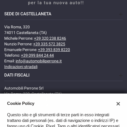
SEDE DI CASTELLANETA
Via Roma, 320
74011 Castellaneta (TA)
Michele Perrone:
+39 320 238 8246
Nunzio Perrone:
+39 335 572 3825
Emanuele Perrone:
+39 393 839 8220
Telefono:
+39 099 844 24 44
Email:
info@automobiliperrone.it
Indicazioni stradali
DATI FISCALI
Automobili Perrone Srl
Via Roma, 320, Castellaneta (TA)
C.F/P.IVA: 02735640738
Cookie Policy
Registro delle imprese: TA
REA: TA-166278
Questo sito e gli strumenti di terze parti in esso integrati
trattano dati personali (es. dati di navigazione o indirizzi IP) e
fanno uso di Cookie, Pixel, Tags o altri identificatori necessari