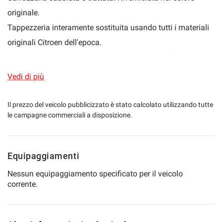
originale.
Tappezzeria interamente sostituita usando tutti i materiali
mpre
Cookie necessari
originali Citroen dell'epoca.
ilitato
Meccanica interamente revisionata. Motore perfettamente
efficiente.
Cookie delle preferenze
Vedi di più
Tutta la documentazione del restauro e delle fatture dei
ricambi sono disponibili.
Cookie per il miglioramento dell'esperienza utente
Il prezzo del veicolo pubblicizzato è stato calcolato utilizzando tutte
le campagne commerciali a disposizione.
Restauro effettuato in maniera attenta e meticolosa da
officina specializzata Citroen.
Cookie analitici
Possibilità scambio o permuta con altre auto di nostro
Equipaggiamenti
interesse.
Cookie di marketing
Nessun equipaggiamento specificato per il veicolo
Possibilità finanziamento.
corrente.
Leggi
la
cookie
policy