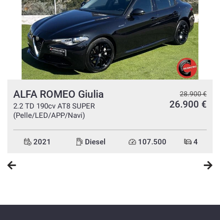
ALFA ROMEO Giulia
€
28.900 €
€
26.900 €
2.2 TD 190cv AT8 SUPER
(Pelle/LED/APP/Navi)
2021
Diesel
107.500
4