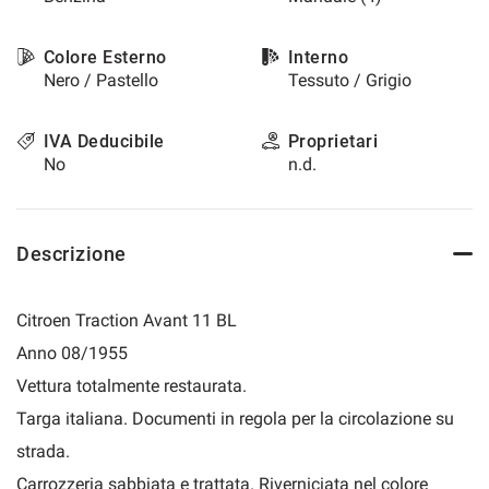
questi
strumenti
Colore Esterno
Interno
di
Nero / Pastello
Tessuto / Grigio
tracciamento
si
rimanda
IVA Deducibile
Proprietari
alla
No
n.d.
cookie
policy.
Puoi
rivedere
Descrizione
e
modificare
le
Citroen Traction Avant 11 BL
tue
scelte
Anno 08/1955
in
Vettura totalmente restaurata.
qualsiasi
momento.
Targa italiana. Documenti in regola per la circolazione su
strada.
Carrozzeria sabbiata e trattata. Riverniciata nel colore
a